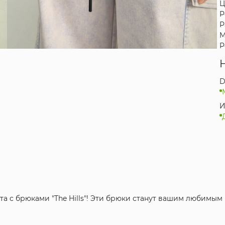
Ц
Р
Р
М
Р
D
И
та с брюками "The Hills"! Эти брюки станут вашим любимы