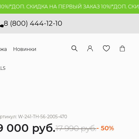
!*
ДОП. СКИДКА НА ПЕРВЫЙ ЗАКАЗ 10%!*
ДОП. СКИДК
8 (800) 444-12-10
ажа
Новинки
LLS
ртикул: W-241-TH-56-2005-470
9 000
руб.
17 990
руб.
- 50%