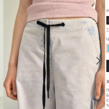
Р
Т
Ц
П
Б
С
Т