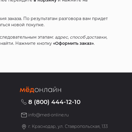
алее перейдите
в Корзину
и нажмите на
ия заказа. По результатам разговора вам придет
ться новой покупке.
оследовательным этапам:
адрес
,
способ доставки
,
с найти. Нажмите кнопку
«Оформить заказ»
.
8 (800) 444-12-10
info@med-online.ru
»
г. Краснодар, ул. Ставропольская, 133