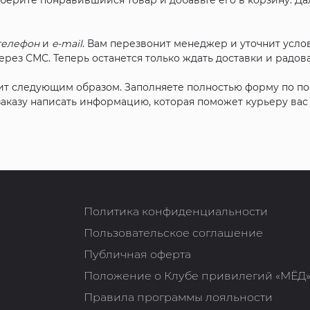
ыберите понравившийся товар и добавьте его в корзину. Д
телефон
и
e-mail
. Вам перезвонит менеджер и уточнит услов
рез СМС. Теперь останется только ждать доставки и радова
ит следующим образом. Заполняете полностью форму по п
 заказу написать информацию, которая поможет курьеру ва
Политика конфиденциальности
Пользовательское соглашение
Публичная оферта
Положение о Клубе привилегий «МЁД
Правила программы лояльности