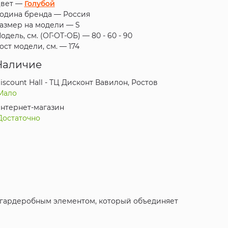
вет —
Голубой
одина бренда —
Россия
азмер на модели —
S
одель, см. (ОГ-ОТ-ОБ) —
80 - 60 - 90
ост модели, см. —
174
Наличие
iscount Hall - ТЦ Дисконт Вавилон, Ростов
Мало
нтернет-магазин
Достаточно
м гардеробным элементом, который объединяет