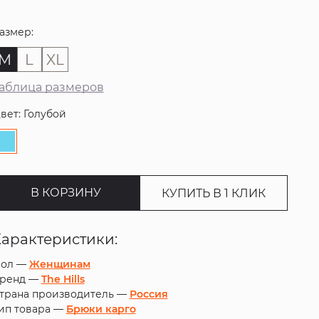
азмер:
M
L
XL
аблица размеров
вет: Голубой
В КОРЗИНУ
КУПИТЬ В 1 КЛИК
Характеристики:
ол —
Женщинам
ренд —
The Hills
трана производитель —
Россия
ип товара —
Брюки карго