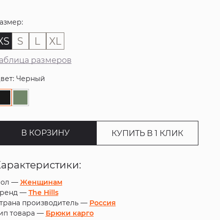
азмер:
XS
S
L
XL
аблица размеров
вет: Черный
В КОРЗИНУ
КУПИТЬ В 1 КЛИК
Характеристики:
ол —
Женщинам
ренд —
The Hills
трана производитель —
Россия
ип товара —
Брюки карго