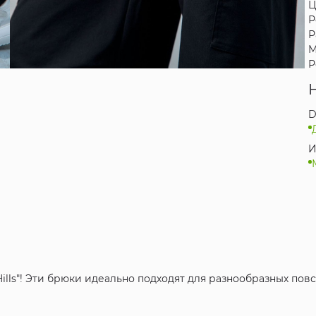
Ц
Р
Р
М
Р
D
И
ills"! Эти брюки идеально подходят для разнообразных по