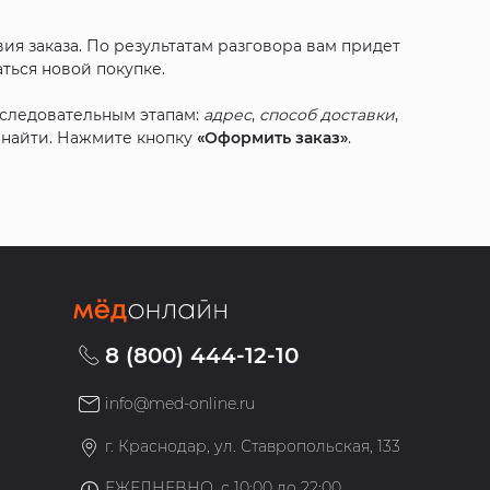
ия заказа. По результатам разговора вам придет
ться новой покупке.
оследовательным этапам:
адрес
,
способ доставки
,
с найти. Нажмите кнопку
«Оформить заказ»
.
8 (800) 444-12-10
info@med-online.ru
»
г. Краснодар, ул. Ставропольская, 133
ЕЖЕДНЕВНО, с 10:00 до 22:00