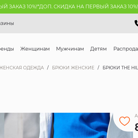
АКАЗ 10%!*
ДОП. СКИДКА НА ПЕРВЫЙ ЗАКАЗ 10%!*
ДО
азины
ренды
Женщинам
Мужчинам
Детям
Распрод
ЖЕНСКАЯ ОДЕЖДА
БРЮКИ ЖЕНСКИЕ
БРЮКИ THE HI
А