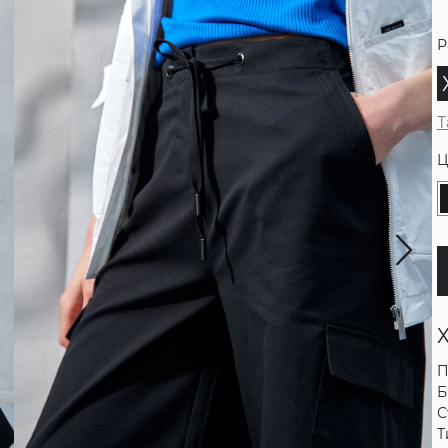
Р
Т
Ц
П
Б
С
Т