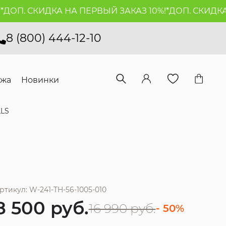
П. СКИДКА НА ПЕРВЫЙ ЗАКАЗ 10%!*
ДОП. СКИДКА НА
8 (800) 444-12-10
ажа
Новинки
LLS
ртикул: W-241-TH-56-1005-010
8 500
руб.
16 990
руб.
- 50%