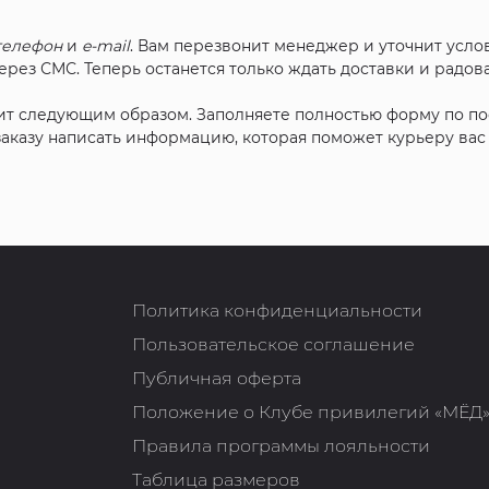
телефон
и
e-mail
. Вам перезвонит менеджер и уточнит услов
рез СМС. Теперь останется только ждать доставки и радова
ит следующим образом. Заполняете полностью форму по п
 заказу написать информацию, которая поможет курьеру ва
Политика конфиденциальности
Пользовательское соглашение
Публичная оферта
Положение о Клубе привилегий «МЁД
Правила программы лояльности
Таблица размеров