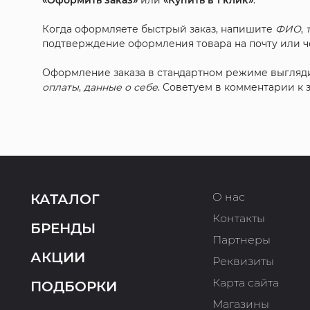
«Оформить заказ»
или
«Купить в 1 клик»
.
Когда оформляете быстрый заказ, напишите
ФИО
,
подтверждение оформления товара на почту или че
Оформление заказа в стандартном режиме выгляд
оплаты
,
данные о себе
. Советуем в комментарии к
О нас
КАТАЛОГ
Контакты
БРЕНДЫ
Партнеры
АКЦИИ
Реквизиты
Карта сайта
ПОДБОРКИ
Магазины