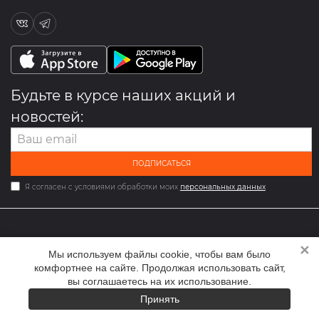
Будьте в курсе наших акций и
новостей:
ПОДПИСАТЬСЯ
Я согласен с условиями обработки моих
персональных данных
✕
2026 © Мультибрендовый магазин одежды и обуви med-
Мы используем файлы cookie, чтобы вам было
online.ru
комфортнее на сайте. Продолжая использовать сайт,
вы соглашаетесь на их использование.
Принять