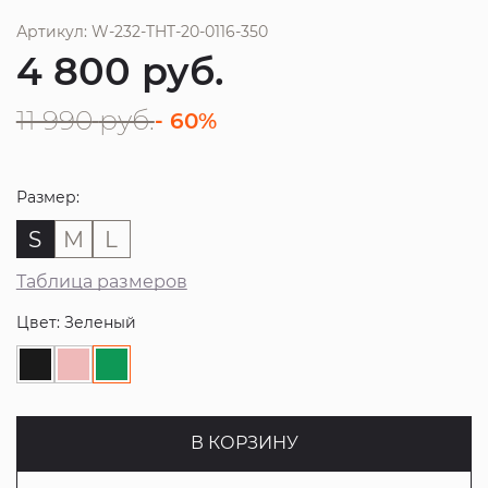
Артикул: W-232-THT-20-0116-350
4 800
руб.
11 990
руб.
- 60%
Размер:
S
M
L
Таблица размеров
Цвет: Зеленый
В КОРЗИНУ