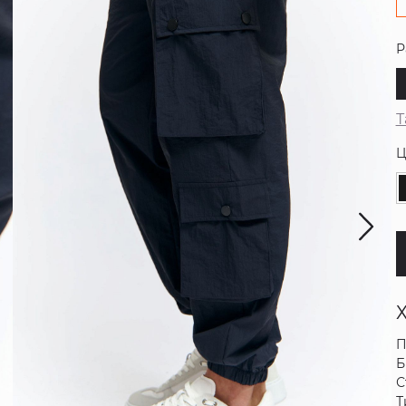
Р
Т
Ц
П
Б
С
Т