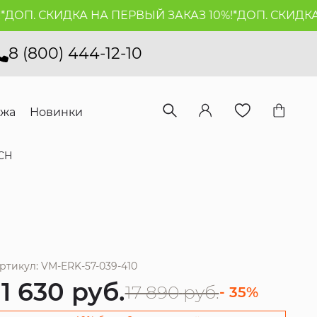
П. СКИДКА НА ПЕРВЫЙ ЗАКАЗ 10%!*
ДОП. СКИДКА НА
8 (800) 444-12-10
ажа
Новинки
CH
ртикул: VM-ERK-57-039-410
11 630
руб.
17 890
руб.
- 35%