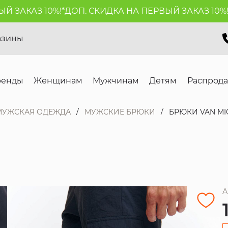
АКАЗ 10%!*
ДОП. СКИДКА НА ПЕРВЫЙ ЗАКАЗ 10%!*
ДО
азины
ренды
Женщинам
Мужчинам
Детям
Распрод
МУЖСКАЯ ОДЕЖДА
МУЖСКИЕ БРЮКИ
БРЮКИ VAN MI
А