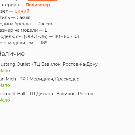
атериал —
Полиэстер
вет —
Синий
тиль —
Casual
одина бренда —
Россия
азмер на модели —
L
одель, см. (ОГ-ОТ-ОБ) —
110 - 80 - 101
ост модели, см. —
189
Наличие
ustang Outlet - ТЦ Вавилон, Ростов-на-Дону
Мало
an Mich - ТРК Меридиан, Краснодар
Мало
iscount Hall - ТЦ Дисконт Вавилон, Ростов
Мало