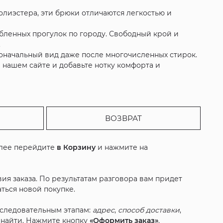
олиэстера, эти брюки отличаются легкостью и
абленных прогулок по городу. Свободный крой и
.
воначальный вид даже после многочисленных стирок.
нашем сайте и добавьте нотку комфорта и
ВОЗВРАТ
алее перейдите
в Корзину
и нажмите на
ия заказа. По результатам разговора вам придет
ться новой покупке.
оследовательным этапам:
адрес
,
способ доставки
,
с найти. Нажмите кнопку
«Оформить заказ»
.