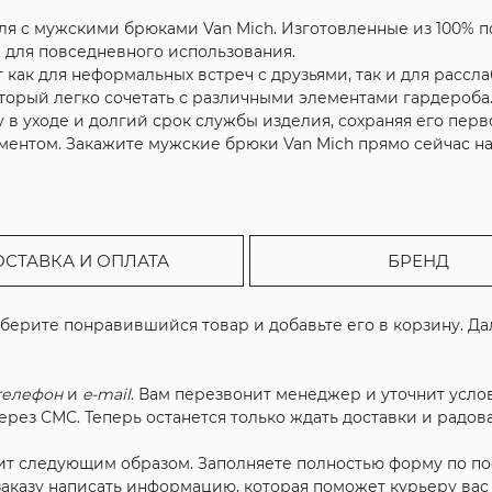
иля с мужскими брюками Van Mich. Изготовленные из 100% п
 для повседневного использования.
 как для неформальных встреч с друзьями, так и для рассл
торый легко сочетать с различными элементами гардероба
у в уходе и долгий срок службы изделия, сохраняя его пер
ентом. Закажите мужские брюки Van Mich прямо сейчас на 
ОСТАВКА И ОПЛАТА
БРЕНД
ыберите понравившийся товар и добавьте его в корзину. Д
телефон
и
e-mail
. Вам перезвонит менеджер и уточнит услов
рез СМС. Теперь останется только ждать доставки и радова
ит следующим образом. Заполняете полностью форму по п
 заказу написать информацию, которая поможет курьеру ва