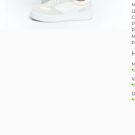
М
Ц
С
Р
Р
М
Р
M
V
D