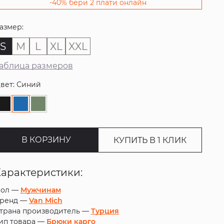
-40% бери 2 плати онлайн
азмер:
S
M
L
XL
XXL
аблица размеров
вет: Синий
В КОРЗИНУ
КУПИТЬ В 1 КЛИК
Характеристики:
ол —
Мужчинам
ренд —
Van Mich
трана производитель —
Турция
ип товара —
Брюки карго