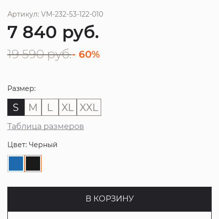
Артикул: VM-232-53-122-010
7 840
руб.
19 590
руб.
- 60%
Размер:
S
M
L
XL
XXL
Таблица размеров
Цвет: Черный
В КОРЗИНУ