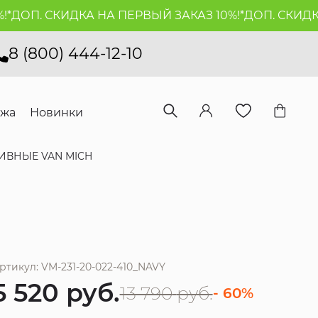
ОП. СКИДКА НА ПЕРВЫЙ ЗАКАЗ 10%!*
ДОП. СКИДКА Н
8 (800) 444-12-10
ажа
Новинки
ИВНЫЕ VAN MICH
ртикул: VM-231-20-022-410_NAVY
5 520
руб.
13 790
руб.
- 60%