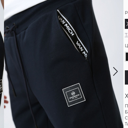
Р
Т
Ц
П
Б
С
Т