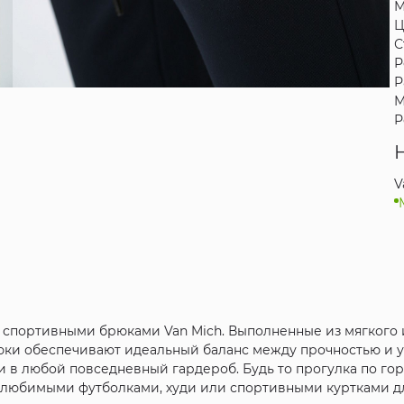
М
Ц
С
Р
Р
М
Р
V
 спортивными брюками Van Mich. Выполненные из мягкого
брюки обеспечивают идеальный баланс между прочностью и 
и в любой повседневный гардероб. Будь то прогулка по гор
юбимыми футболками, худи или спортивными куртками для