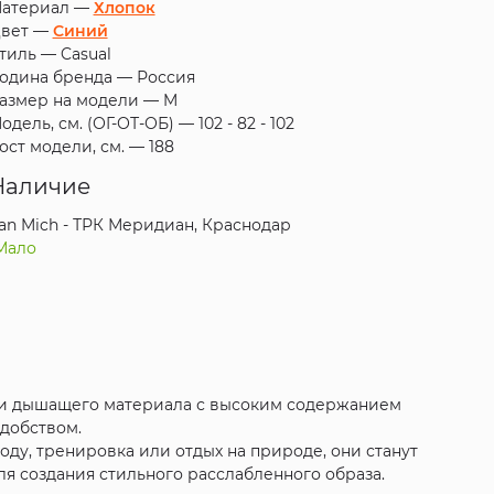
атериал —
Хлопок
вет —
Синий
тиль —
Casual
одина бренда —
Россия
азмер на модели —
M
одель, см. (ОГ-ОТ-ОБ) —
102 - 82 - 102
ост модели, см. —
188
Наличие
an Mich - ТРК Меридиан, Краснодар
Мало
 и дышащего материала с высоким содержанием
удобством.
оду, тренировка или отдых на природе, они станут
 создания стильного расслабленного образа.