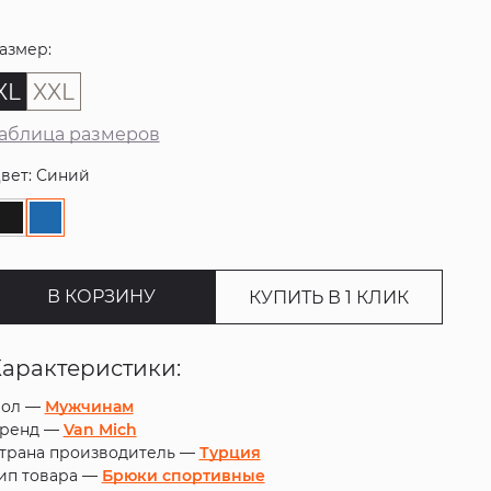
азмер:
XL
XXL
аблица размеров
вет: Синий
В КОРЗИНУ
КУПИТЬ В 1 КЛИК
Характеристики:
ол —
Мужчинам
ренд —
Van Mich
трана производитель —
Турция
ип товара —
Брюки спортивные