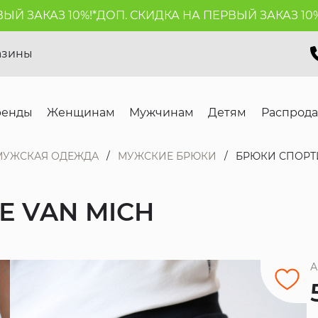
ЗАКАЗ 10%!*
ДОП. СКИДКА НА ПЕРВЫЙ ЗАКАЗ 10%!*
Д
азины
ренды
Женщинам
Мужчинам
Детям
Распрод
МУЖСКАЯ ОДЕЖДА
МУЖСКИЕ БРЮКИ
БРЮКИ СПОРТ
 VAN MICH
А