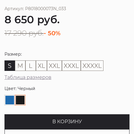
Артикул: P8018000073N_033
8 650
руб.
17 290
руб.
- 50%
Размер:
S
M
L
XL
XXL
XXXL
XXXXL
Таблица размеров
Цвет: Черный
В КОРЗИНУ