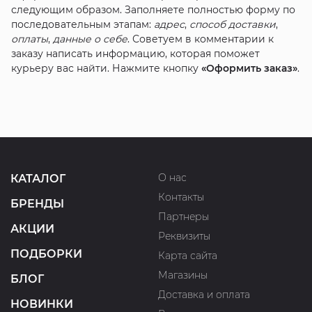
следующим образом. Заполняете полностью форму по
последовательным этапам:
адрес
,
способ доставки
,
оплаты
,
данные о себе
. Советуем в комментарии к
заказу написать информацию, которая поможет
курьеру вас найти. Нажмите кнопку
«Оформить заказ»
.
О нас
КАТАЛОГ
Контакты
БРЕНДЫ
Партнеры
АКЦИИ
Реквизиты
ПОДБОРКИ
Карта сайта
Магазины
БЛОГ
Доставка и оплата
НОВИНКИ