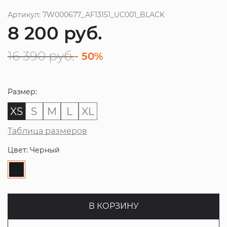
Артикул: 7W000677_AF13151_UC001_BLACK
8 200
руб.
16 390
руб.
- 50%
Размер:
XS
S
M
L
XL
Таблица размеров
Цвет: Черный
В КОРЗИНУ