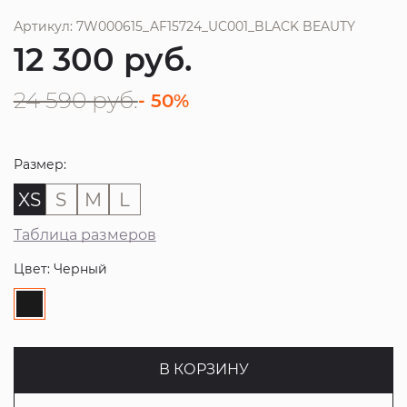
Артикул: 7W000615_AF15724_UC001_BLACK BEAUTY
12 300
руб.
24 590
руб.
- 50%
Размер:
XS
S
M
L
Таблица размеров
Цвет: Черный
В КОРЗИНУ