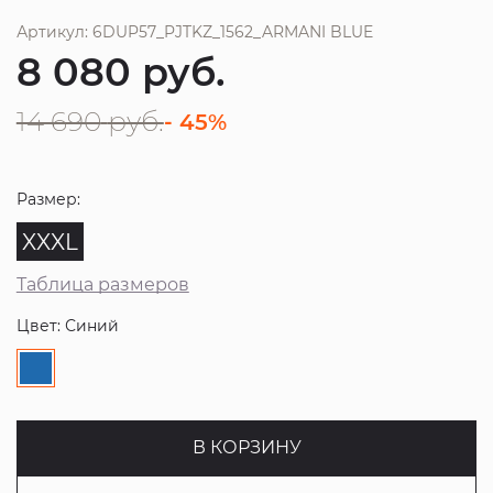
Артикул: 6DUP57_PJTKZ_1562_ARMANI BLUE
8 080
руб.
14 690
руб.
- 45%
Размер:
XXXL
Таблица размеров
Цвет: Синий
В КОРЗИНУ