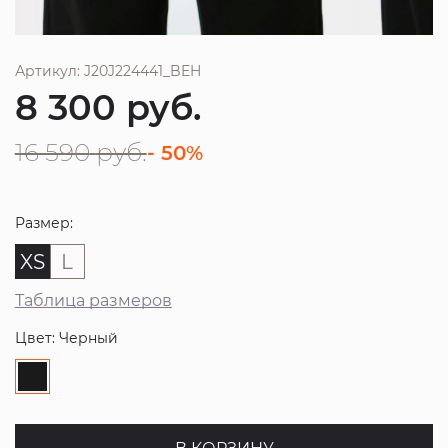
Артикул: J20J224441_BEH
8 300
руб.
16 590
руб.
- 50%
Размер:
XS
L
Таблица размеров
Цвет: Черный