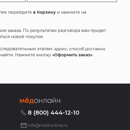
алее перейдите
в Корзину
и нажмите на
ия заказа. По результатам разговора вам придет
ться новой покупке.
оследовательным этапам:
адрес
,
способ доставки
,
с найти. Нажмите кнопку
«Оформить заказ»
.
8 (800) 444-12-10
info@med-online.ru
»