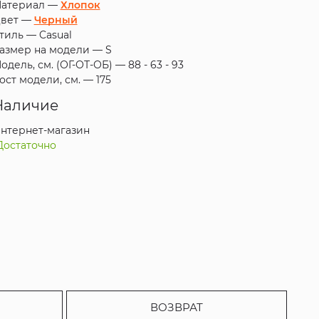
атериал —
Хлопок
вет —
Черный
тиль —
Casual
азмер на модели —
S
одель, см. (ОГ-ОТ-ОБ) —
88 - 63 - 93
ост модели, см. —
175
Наличие
нтернет-магазин
Достаточно
ВОЗВРАТ