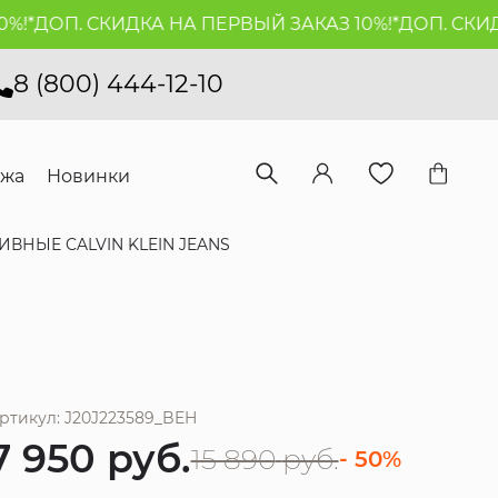
*
ДОП. СКИДКА НА ПЕРВЫЙ ЗАКАЗ 10%!*
ДОП. СКИДКА
8 (800) 444-12-10
ажа
Новинки
ВНЫЕ CALVIN KLEIN JEANS
ртикул: J20J223589_BEH
7 950
руб.
15 890
руб.
- 50%