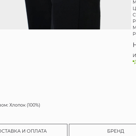
М
Ц
С
Р
М
Р
И
вом: Хлопок (100%)
ОСТАВКА И ОПЛАТА
БРЕНД