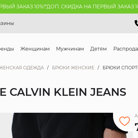
Й ЗАКАЗ 10%!*
ДОП. СКИДКА НА ПЕРВЫЙ ЗАКАЗ 10%!
азины
ренды
Женщинам
Мужчинам
Детям
Распрод
ЖЕНСКАЯ ОДЕЖДА
БРЮКИ ЖЕНСКИЕ
БРЮКИ СПОРТИ
CALVIN KLEIN JEANS
А