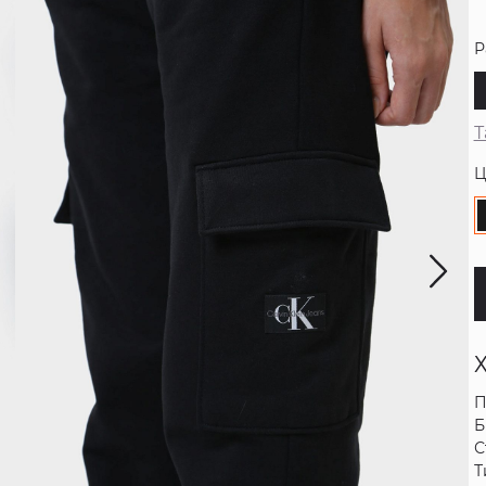
Р
Т
Ц
П
Б
С
Т