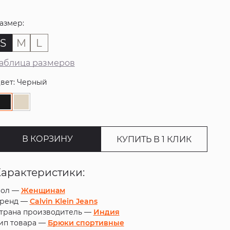
азмер:
S
M
L
аблица размеров
вет: Черный
В КОРЗИНУ
КУПИТЬ В 1 КЛИК
Характеристики:
ол —
Женщинам
ренд —
Calvin Klein Jeans
трана производитель —
Индия
ип товара —
Брюки спортивные