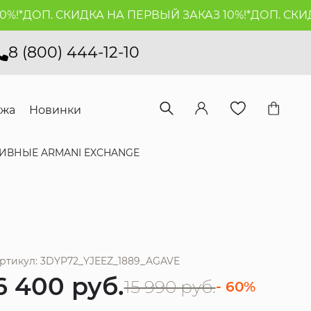
*
ДОП. СКИДКА НА ПЕРВЫЙ ЗАКАЗ 10%!*
ДОП. СКИДКА
8 (800) 444-12-10
ажа
Новинки
ИВНЫЕ ARMANI EXCHANGE
ртикул: 3DYP72_YJEEZ_1889_AGAVE
6 400
руб.
15 990
руб.
- 60%