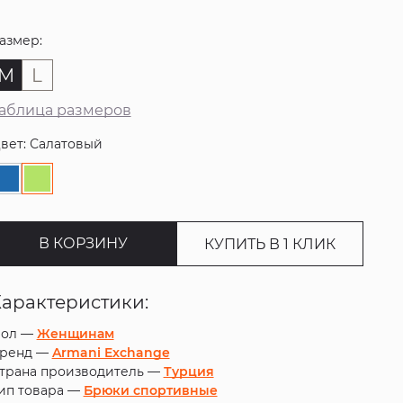
азмер:
M
L
аблица размеров
вет: Салатовый
В КОРЗИНУ
КУПИТЬ В 1 КЛИК
Характеристики:
ол —
Женщинам
ренд —
Armani Exchange
трана производитель —
Турция
ип товара —
Брюки спортивные