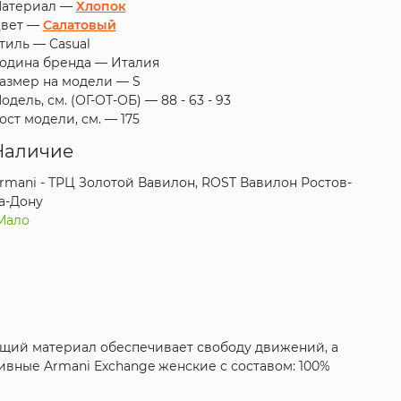
атериал —
Хлопок
вет —
Салатовый
тиль —
Casual
одина бренда —
Италия
азмер на модели —
S
одель, см. (ОГ-ОТ-ОБ) —
88 - 63 - 93
ост модели, см. —
175
Наличие
rmani - ТРЦ Золотой Вавилон, ROST Вавилон Ростов-
а-Дону
Мало
ащий материал обеспечивает свободу движений, а
тивные Armani Exchange женские с составом: 100%