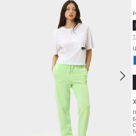
Р
Т
Ц
П
Б
С
Т