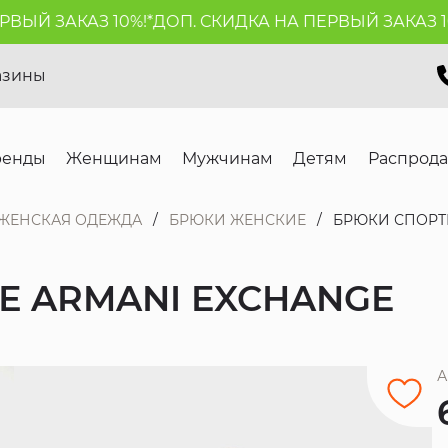
Й ЗАКАЗ 10%!*
ДОП. СКИДКА НА ПЕРВЫЙ ЗАКАЗ 10%!
азины
ренды
Женщинам
Мужчинам
Детям
Распрод
ЖЕНСКАЯ ОДЕЖДА
БРЮКИ ЖЕНСКИЕ
БРЮКИ СПОРТ
 ARMANI EXCHANGE
А