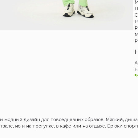
М
Ц
С
Р
Р
М
Р
A
н
к и модный дизайн для повседневных образов. Мягкий, дыш
тзале, но и на прогулке, в кафе или на отдыхе. Брюки спор