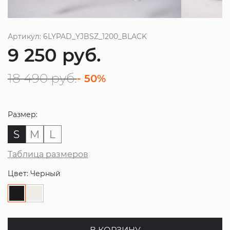
Артикул: 6LYPAD_YJBSZ_1200_BLACK
9 250
руб.
18 490
руб.
- 50%
Размер:
S
M
L
Таблица размеров
Цвет: Черный