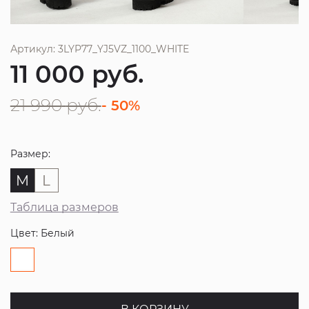
Артикул: 3LYP77_YJ5VZ_1100_WHITE
11 000
руб.
21 990
руб.
- 50%
Размер:
M
L
Таблица размеров
Цвет: Белый