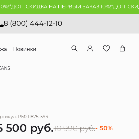
!*
ДОП. СКИДКА НА ПЕРВЫЙ ЗАКАЗ 10%!*
ДОП. СКИДКА
8 (800) 444-12-10
ажа
Новинки
EANS
ртикул: PM211875..594
5 500
руб.
10 990
руб.
- 50%