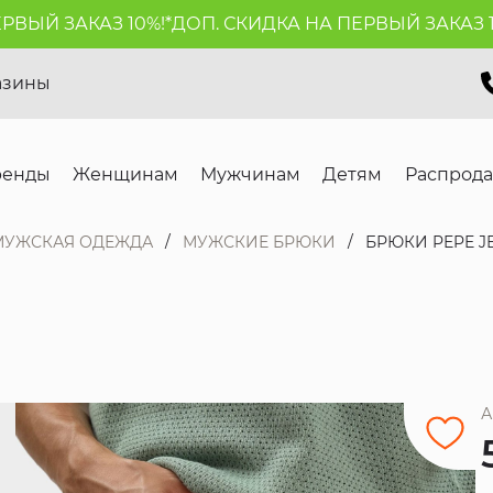
ЫЙ ЗАКАЗ 10%!*
ДОП. СКИДКА НА ПЕРВЫЙ ЗАКАЗ 10%
азины
ренды
Женщинам
Мужчинам
Детям
Распрод
МУЖСКАЯ ОДЕЖДА
МУЖСКИЕ БРЮКИ
БРЮКИ PEPE J
А