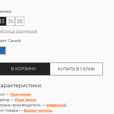
азмер:
33
36
38
аблица размеров
вет: Синий
В КОРЗИНУ
КУПИТЬ В 1 КЛИК
Характеристики:
ол —
Мужчинам
ренд —
Pepe Jeans
трана производитель —
Маврикий
ип товара —
Брюки чиносы