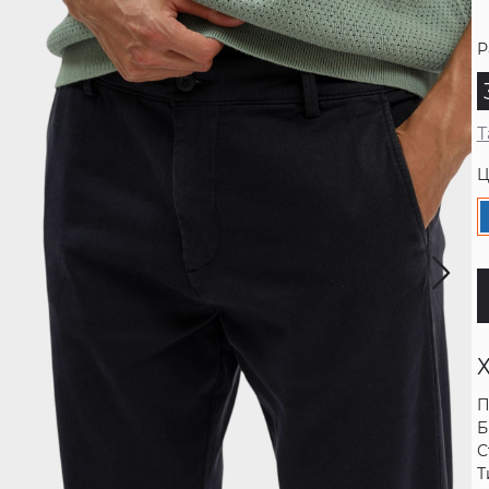
Р
Т
Ц
П
Б
С
Т