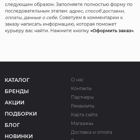
следующим образом. Заполняете полностью форму по
последовательным этапам:
адрес
,
способ доставки
,
оплаты
,
данные о себе
. Советуем в комментарии к
заказу написать информацию, которая поможет
курьеру вас найти. Нажмите кнопку
«Оформить заказ»
.
О нас
КАТАЛОГ
Контакты
БРЕНДЫ
Партнеры
АКЦИИ
Реквизиты
ПОДБОРКИ
Карта сайта
Магазины
БЛОГ
Доставка и оплата
НОВИНКИ