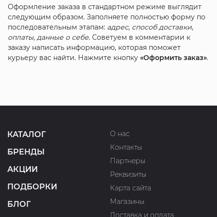
Оформление заказа в стандартном режиме выглядит
следующим образом. Заполняете полностью форму по
последовательным этапам:
адрес
,
способ доставки
,
оплаты
,
данные о себе
. Советуем в комментарии к
заказу написать информацию, которая поможет
курьеру вас найти. Нажмите кнопку
«Оформить заказ»
.
О нас
КАТАЛОГ
Контакты
БРЕНДЫ
Партнеры
АКЦИИ
Реквизиты
ПОДБОРКИ
Карта сайта
Магазины
БЛОГ
Доставка и оплата