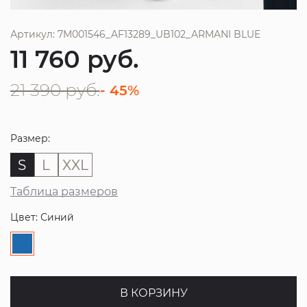
Артикул: 7M001546_AF13289_UB102_ARMANI BLUE
11 760
руб.
21 390
руб.
- 45%
Размер:
S
L
XXL
Таблица размеров
Цвет: Синий
В КОРЗИНУ