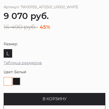
Артикул: 7W001155_AF12501_U0002_WHITE
9 070
руб.
16 490
руб.
- 45%
Размер:
L
Таблица размеров
Цвет: Белый
В КОРЗИНУ