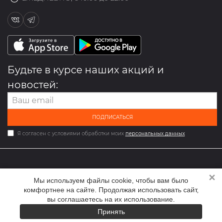
Будьте в курсе наших акций и
новостей:
ПОДПИСАТЬСЯ
Я согласен с условиями обработки моих
персональных данных
✕
2026 © Мультибрендовый магазин одежды и обуви med-
Мы используем файлы cookie, чтобы вам было
online.ru
комфортнее на сайте. Продолжая использовать сайт,
вы соглашаетесь на их использование.
Принять