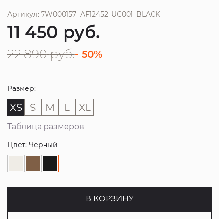
Артикул: 7W000157_AF12452_UC001_BLACK
11 450
руб.
22 890
руб.
- 50%
Размер:
XS
S
M
L
XL
Таблица размеров
Цвет: Черный
В КОРЗИНУ