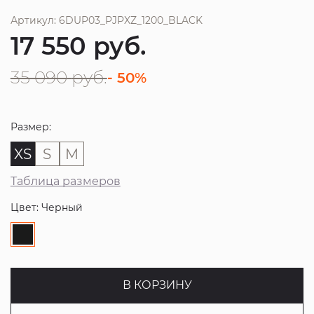
Артикул: 6DUP03_PJPXZ_1200_BLACK
17 550
руб.
35 090
руб.
- 50%
Размер:
XS
S
M
Таблица размеров
Цвет: Черный
В КОРЗИНУ