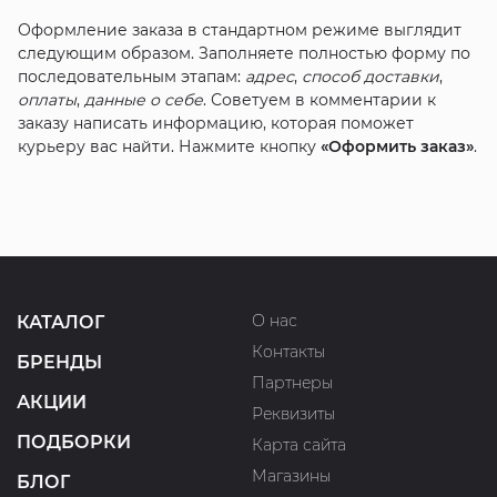
Оформление заказа в стандартном режиме выглядит
следующим образом. Заполняете полностью форму по
последовательным этапам:
адрес
,
способ доставки
,
оплаты
,
данные о себе
. Советуем в комментарии к
заказу написать информацию, которая поможет
курьеру вас найти. Нажмите кнопку
«Оформить заказ»
.
О нас
КАТАЛОГ
Контакты
БРЕНДЫ
Партнеры
АКЦИИ
Реквизиты
ПОДБОРКИ
Карта сайта
Магазины
БЛОГ