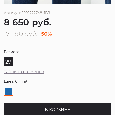
Артикул: J20J222748_1BJ
8 650
руб.
17 290
руб.
- 50%
Размер:
29
Таблица размеров
Цвет: Синий
В КОРЗИНУ