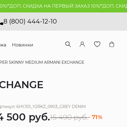
*
ДОП. СКИДКА НА ПЕРВЫЙ ЗАКАЗ 10%!*
ДОП. СКИДКА
8 (800) 444-12-10
ажа
Новинки
ER SKINNY MEDIUM ARMANI EXCHANGE
XCHANGE
ртикул: 6HYJ01_Y2RKZ_0903_GREY DENIM
4 500
руб.
15 490
руб.
- 71%