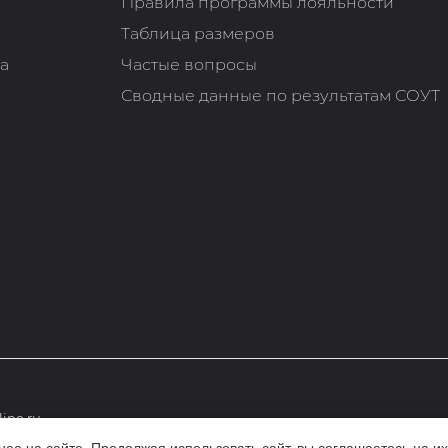
Правила программы лояльности
Таблица размеров
та
Частые вопросы
Сводные данные по результатам СОУТ
ine.ru
е на сайте. Продолжая использовать сайт, вы соглашаетесь на их