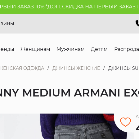
ЫЙ ЗАКАЗ 10%!*
ДОП. СКИДКА НА ПЕРВЫЙ ЗАКАЗ 10%!
азины
ренды
Женщинам
Мужчинам
Детям
Распрод
ЖЕНСКАЯ ОДЕЖДА
ДЖИНСЫ ЖЕНСКИЕ
ДЖИНСЫ SUP
NNY MEDIUM ARMANI E
А