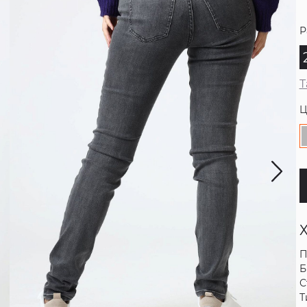
Р
Т
Ц
П
Б
С
Т