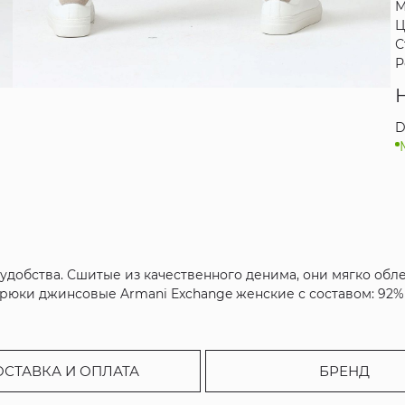
М
Ц
С
Р
D
добства. Сшитые из качественного денима, они мягко обл
юки джинсовые Armani Exchange женские с составом: 92% 
ОСТАВКА И ОПЛАТА
БРЕНД