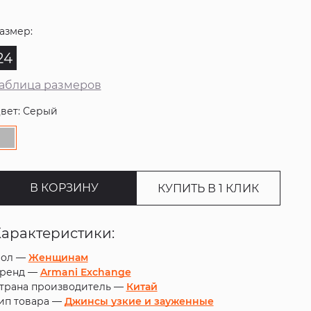
азмер:
24
аблица размеров
вет: Серый
В КОРЗИНУ
КУПИТЬ В 1 КЛИК
Характеристики:
ол —
Женщинам
ренд —
Armani Exchange
трана производитель —
Китай
ип товара —
Джинсы узкие и зауженные