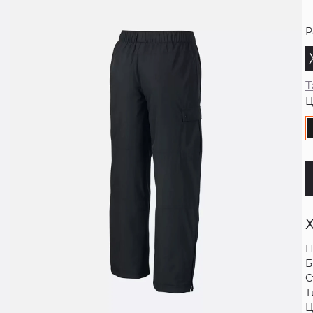
Р
Т
Ц
П
Б
С
Т
Ц