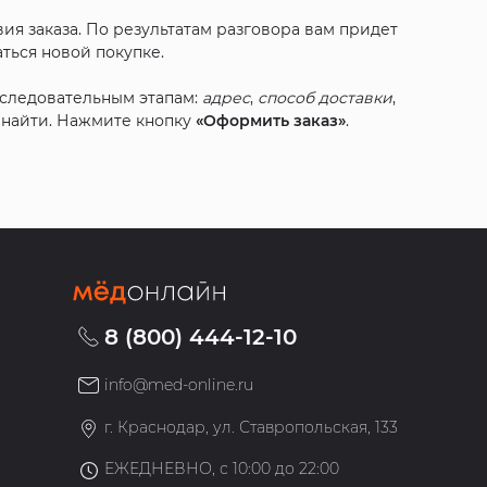
ия заказа. По результатам разговора вам придет
ться новой покупке.
оследовательным этапам:
адрес
,
способ доставки
,
с найти. Нажмите кнопку
«Оформить заказ»
.
8 (800) 444-12-10
info@med-online.ru
»
г. Краснодар, ул. Ставропольская, 133
ЕЖЕДНЕВНО, с 10:00 до 22:00