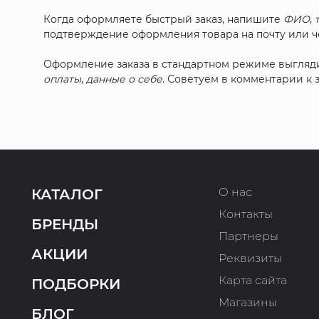
Когда оформляете быстрый заказ, напишите
ФИО
,
подтверждение оформления товара на почту или че
Оформление заказа в стандартном режиме выгляд
оплаты
,
данные о себе
. Советуем в комментарии к
О нас
КАТАЛОГ
Контакты
БРЕНДЫ
Партнеры
АКЦИИ
Реквизиты
Карта сайта
ПОДБОРКИ
Магазины
БЛОГ