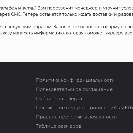
телефон
и
e-mail
. Вам перезвонит менеджер и уточнит услов
рез СМС. Теперь останется только ждать доставки и радова
ит следующим образом. Заполняете полностью форму по п
 заказу написать информацию, которая поможет курьеру ва
Политика конфиденциальности
Пользовательское соглашение
Публичная оферта
Положение о Клубе привилегий «МЁД
Правила программы лояльности
Таблица размеров