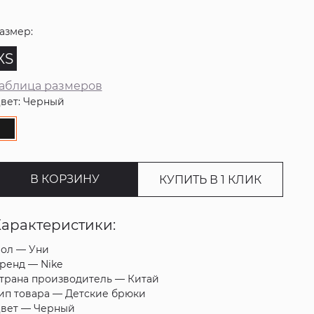
азмер:
XS
аблица размеров
вет: Черный
В КОРЗИНУ
КУПИТЬ В 1 КЛИК
Характеристики:
ол —
Уни
ренд —
Nike
трана производитель —
Китай
ип товара —
Детские брюки
вет —
Черный