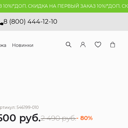
0%!*
ДОП. СКИДКА НА ПЕРВЫЙ ЗАКАЗ 10%!*
ДОП. СКИ
8 (800) 444-12-10
ажа
Новинки
ртикул: 546199-010
500
руб.
2 490
руб.
- 80%