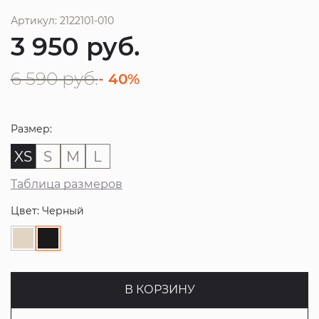
Артикул: 2122101-010
3 950
руб.
6 590
руб.
- 40%
Размер:
XS
S
M
L
Таблица размеров
Цвет: Черный
В КОРЗИНУ