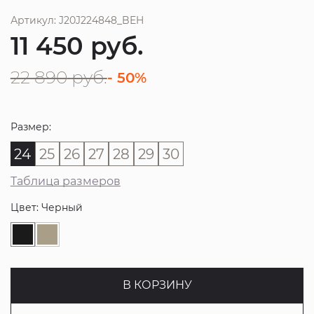
Артикул: J20J224848_BEH
11 450
руб.
22 890
руб.
- 50%
Размер:
24
25
26
27
28
29
30
Таблица размеров
Цвет: Черный
В КОРЗИНУ