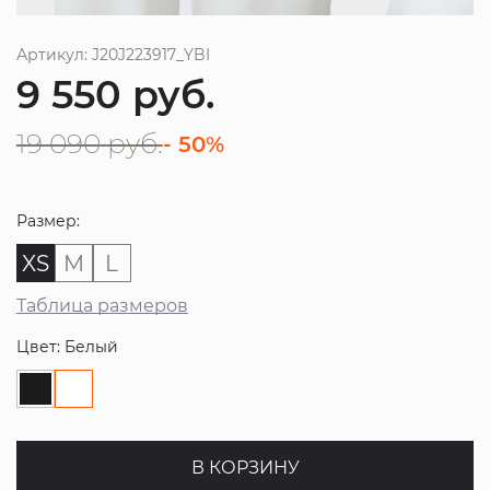
Артикул: J20J223917_YBI
9 550
руб.
19 090
руб.
- 50%
Размер:
XS
M
L
Таблица размеров
Цвет: Белый
В КОРЗИНУ