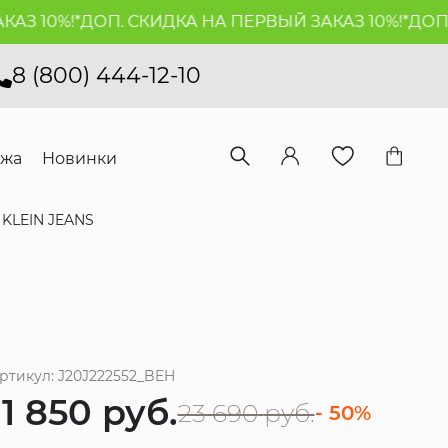
10%!*
ДОП. СКИДКА НА ПЕРВЫЙ ЗАКАЗ 10%!*
ДОП. СК
8 (800) 444-12-10
ажа
Новинки
KLEIN JEANS
ртикул: J20J222552_BEH
11 850
руб.
23 690
руб.
- 50%