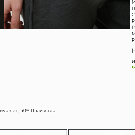
М
Ц
С
Р
Р
М
Р
И
олиуретан, 40% Полиэстер