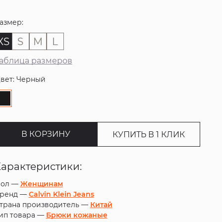
азмер:
XS
S
M
L
аблица размеров
вет: Черный
В КОРЗИНУ
КУПИТЬ В 1 КЛИК
Характеристики:
ол —
Женщинам
ренд —
Calvin Klein Jeans
трана производитель —
Китай
ип товара —
Брюки кожаные