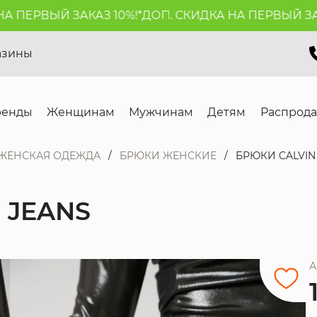
ЕРВЫЙ ЗАКАЗ 10%!*
ДОП. СКИДКА НА ПЕРВЫЙ ЗАКАЗ 
азины
ренды
Женщинам
Мужчинам
Детям
Распрод
ЖЕНСКАЯ ОДЕЖДА
БРЮКИ ЖЕНСКИЕ
БРЮКИ CALVIN 
 JEANS
А