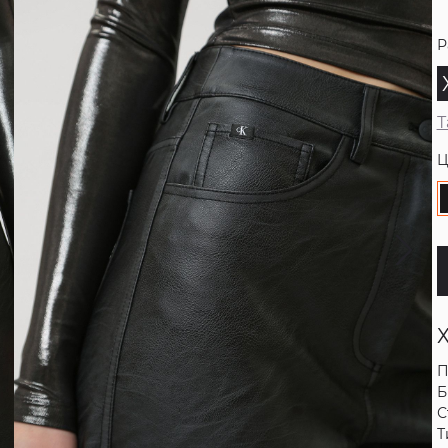
Р
Т
Ц
П
Б
С
Т