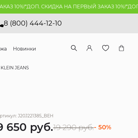
 10%!*
ДОП. СКИДКА НА ПЕРВЫЙ ЗАКАЗ 10%!*
ДОП. С
8 (800) 444-12-10
ажа
Новинки
KLEIN JEANS
ртикул: J20J221385_BEH
9 650
руб.
19 290
руб.
- 50%