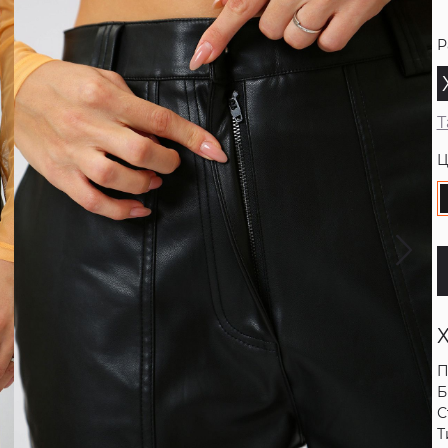
Р
Т
Ц
П
Б
С
Т