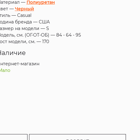
атериал —
Полиуретан
вет —
Черный
тиль —
Casual
одина бренда —
США
азмер на модели —
S
одель, см. (ОГ-ОТ-ОБ) —
84 - 64 - 95
ост модели, см. —
170
Наличие
нтернет-магазин
Мало