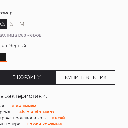
азмер:
XS
S
M
аблица размеров
вет: Черный
В КОРЗИНУ
КУПИТЬ В 1 КЛИК
Характеристики:
ол —
Женщинам
ренд —
Calvin Klein Jeans
трана производитель —
Китай
ип товара —
Брюки кожаные