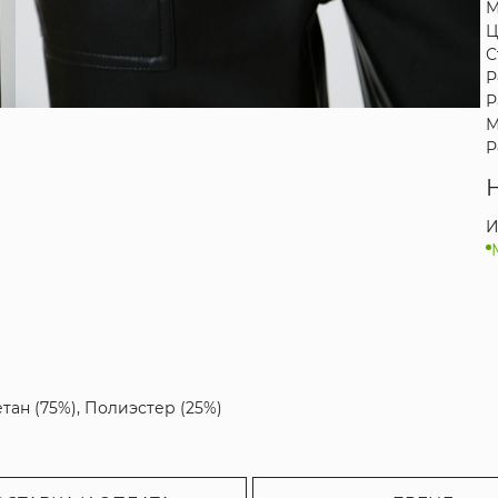
М
Ц
С
Р
Р
М
Р
И
тан (75%), Полиэстер (25%)