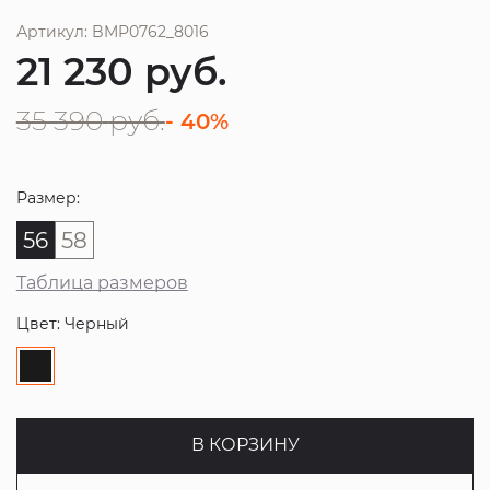
Артикул: BMP0762_8016
21 230
руб.
35 390
руб.
- 40%
Размер:
56
58
Таблица размеров
Цвет: Черный
В КОРЗИНУ