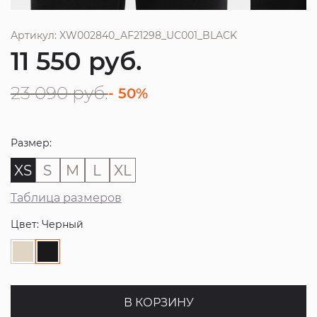
Артикул: XW002840_AF21298_UC001_BLACK
11 550
руб.
23 090
руб.
- 50%
Размер:
XS
S
M
L
XL
Таблица размеров
Цвет: Черный
В КОРЗИНУ