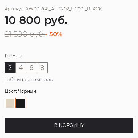
Артикул: XW001268_AF16202_UC001_BLACK
10 800
руб.
21 590
руб.
- 50%
Размер:
2
4
6
8
Таблица размеров
Цвет: Черный
В КОРЗИНУ