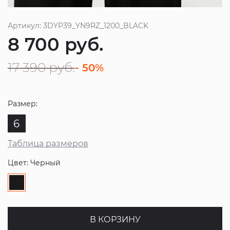
Артикул: 3DYP39_YN9RZ_1200_BLACK
8 700
руб.
17 390
руб.
- 50%
Размер:
6
Таблица размеров
Цвет: Черный
В КОРЗИНУ