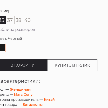
азмер:
35
37
38
40
аблица размеров
вет: Черный
В КОРЗИНУ
КУПИТЬ В 1 КЛИК
Характеристики:
ол —
Женщинам
ренд —
Marc Cony
трана производитель —
Китай
ип товара —
Ботильоны