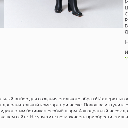
М
Ц
С
Р
В
Д
И
льный выбор для создания стильного образа! Их верх выпо
ет дополнительный комфорт при носке. Подошва из тунита
 придают этим ботинкам особый шарм. А квадратный носок д
а нашем сайте. Не упустите возможность приобрести стильн