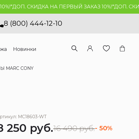
*
ДОП. СКИДКА НА ПЕРВЫЙ ЗАКАЗ 10%!*
ДОП. СКИДКА
8 (800) 444-12-10
ажа
Новинки
Ы MARC CONY
ртикул: MC18603-WT
8 250
руб.
16 490
руб.
- 50%