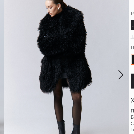
Р
Т
Ц
П
Б
С
Т