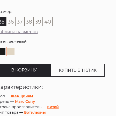
азмер:
35
36
37
38
39
40
аблица размеров
вет: Бежевый
В КОРЗИНУ
КУПИТЬ В 1 КЛИК
Характеристики:
ол —
Женщинам
ренд —
Marc Cony
трана производитель —
Китай
ип товара —
Ботильоны