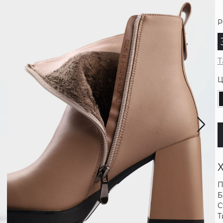
Р
Т
Ц
П
Б
С
Т