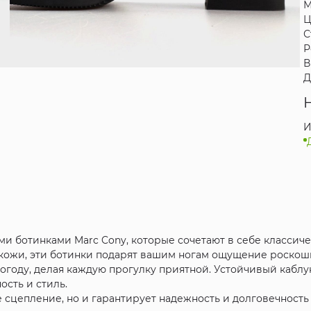
М
Ц
С
Р
В
Д
И
ми ботинками Marc Cony, которые сочетают в себе классич
кожи, эти ботинки подарят вашим ногам ощущение роскоши
огоду, делая каждую прогулку приятной. Устойчивый каблу
ость и стиль.
 сцепление, но и гарантирует надежность и долговечность