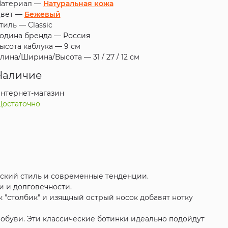
атериал —
Натуральная кожа
вет —
Бежевый
тиль —
Classic
одина бренда —
Россия
ысота каблука —
9 см
лина/Ширина/Высота —
31 / 27 / 12 см
Наличие
нтернет-магазин
Достаточно
еский стиль и современные тенденции.
 и долговечности.
к "столбик" и изящный острый носок добавят нотку
 обуви. Эти классические ботинки идеально подойдут