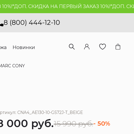
%!*
ДОП. СКИДКА НА ПЕРВЫЙ ЗАКАЗ 10%!*
ДОП. СКИД
8 (800) 444-12-10
ажа
Новинки
MARC CONY
ртикул: CNA4_AE130-10-G572J-T_BEIGE
8 000
руб.
15 990
руб.
- 50%