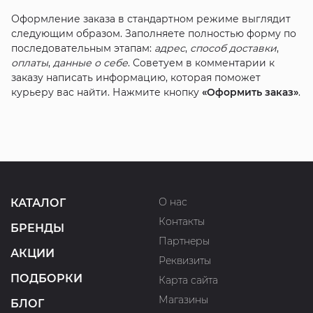
Оформление заказа в стандартном режиме выглядит
следующим образом. Заполняете полностью форму по
последовательным этапам:
адрес
,
способ доставки
,
оплаты
,
данные о себе
. Советуем в комментарии к
заказу написать информацию, которая поможет
курьеру вас найти. Нажмите кнопку
«Оформить заказ»
.
О нас
КАТАЛОГ
Контакты
БРЕНДЫ
Партнеры
АКЦИИ
Реквизиты
ПОДБОРКИ
Карта сайта
Магазины
БЛОГ