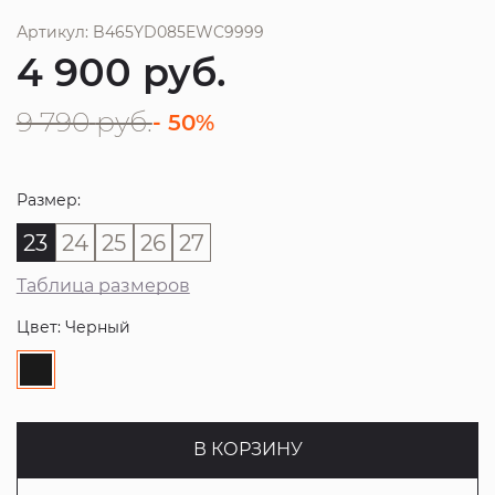
Артикул: B465YD085EWC9999
4 900
руб.
9 790
руб.
- 50%
Размер:
23
24
25
26
27
Таблица размеров
Цвет: Черный
В КОРЗИНУ