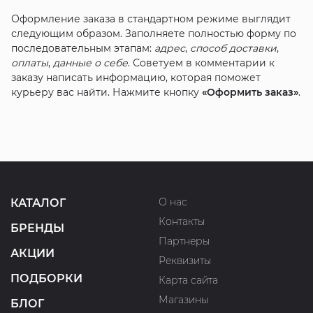
Оформление заказа в стандартном режиме выглядит
следующим образом. Заполняете полностью форму по
последовательным этапам:
адрес
,
способ доставки
,
оплаты
,
данные о себе
. Советуем в комментарии к
заказу написать информацию, которая поможет
курьеру вас найти. Нажмите кнопку
«Оформить заказ»
.
О нас
КАТАЛОГ
Контакты
БРЕНДЫ
Партнеры
АКЦИИ
Реквизиты
ПОДБОРКИ
Карта сайта
Магазины
БЛОГ