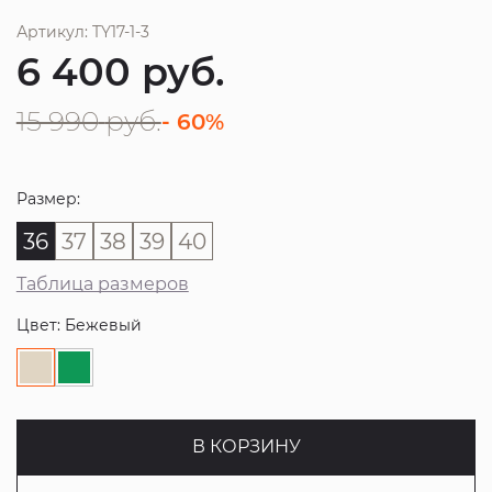
Артикул: TY17-1-3
6 400
руб.
15 990
руб.
- 60%
Размер:
36
37
38
39
40
Таблица размеров
Цвет: Бежевый
В КОРЗИНУ