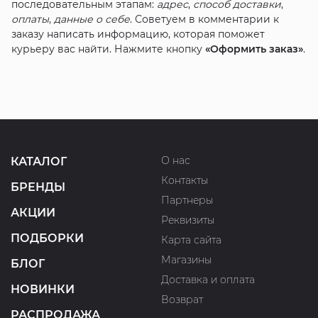
последовательным этапам:
адрес
,
способ доставки
,
оплаты
,
данные о себе
. Советуем в комментарии к
заказу написать информацию, которая поможет
курьеру вас найти. Нажмите кнопку
«Оформить заказ»
.
О нас
КАТАЛОГ
Контакты
БРЕНДЫ
Партнеры
АКЦИИ
Реквизиты
ПОДБОРКИ
Карта сайта
Магазины
БЛОГ
Доставка и оплата
НОВИНКИ
Возврат
РАСПРОДАЖА