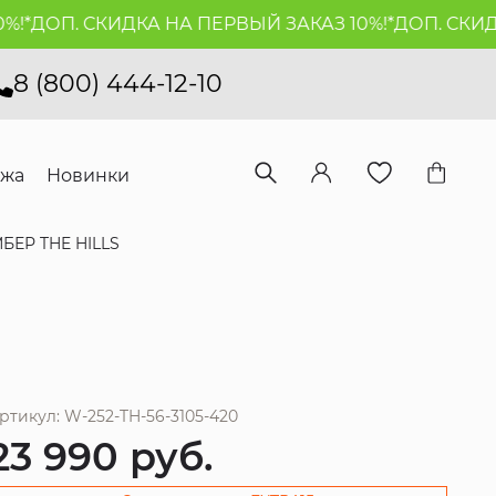
*
ДОП. СКИДКА НА ПЕРВЫЙ ЗАКАЗ 10%!*
ДОП. СКИДКА
8 (800) 444-12-10
ажа
Новинки
БЕР THE HILLS
ртикул: W-252-TH-56-3105-420
23 990
руб.