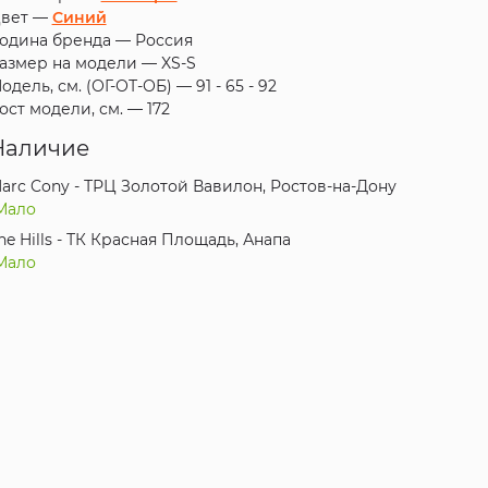
вет —
Синий
одина бренда —
Россия
азмер на модели —
XS-S
одель, см. (ОГ-ОТ-ОБ) —
91 - 65 - 92
ост модели, см. —
172
Наличие
arc Cony - ТРЦ Золотой Вавилон, Ростов-на-Дону
Мало
he Hills - ТК Красная Площадь, Анапа
Мало