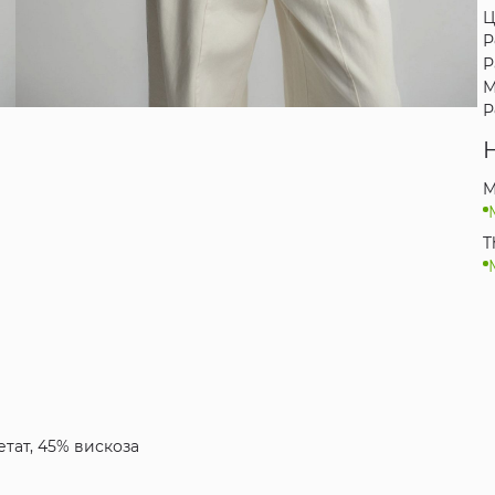
Ц
Р
Р
М
Р
M
T
тат, 45% вискоза