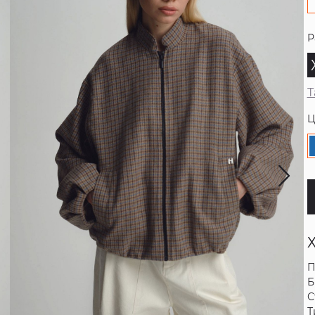
Р
Т
Ц
П
Б
С
Т