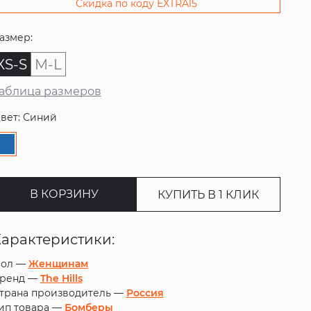
Скидка по коду EXTRA15
азмер:
XS-S
M-L
аблица размеров
вет: Синий
В КОРЗИНУ
КУПИТЬ В 1 КЛИК
Характеристики:
ол —
Женщинам
ренд —
The Hills
трана производитель —
Россия
ип товара —
Бомберы