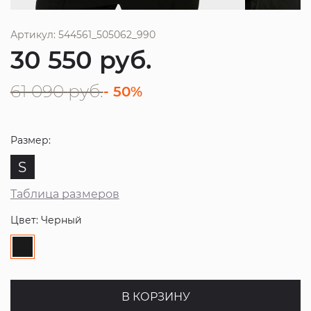
Артикул: 544561_505062_990
30 550
руб.
61 090
руб.
- 50%
Размер:
S
Таблица размеров
Цвет: Черный
В КОРЗИНУ