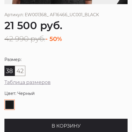
Артикул: EW001368_ AF16466_UC001_BLACK
21 500
руб.
42 990
руб.
- 50%
Размер:
38
42
Таблица размеров
Цвет: Черный
В КОРЗИНУ