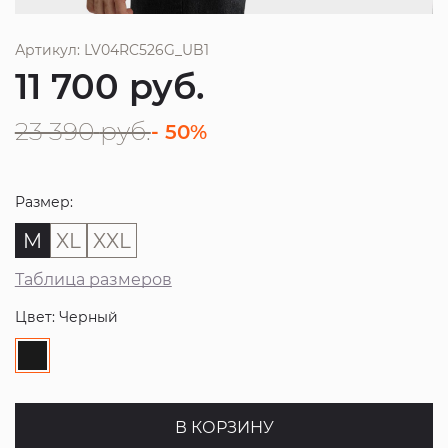
Артикул: LV04RC526G_UB1
11 700
руб.
23 390
руб.
- 50%
Размер:
M
XL
XXL
Таблица размеров
Цвет: Черный
В КОРЗИНУ