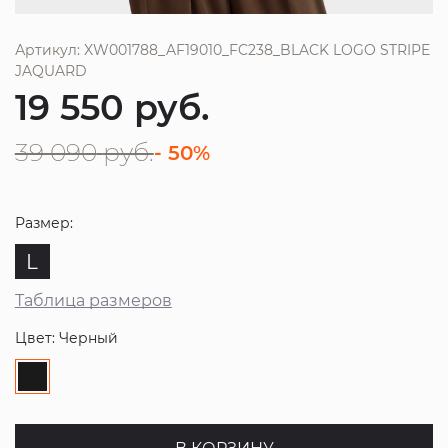
Артикул: XW001788_AF19010_FC238_BLACK LOGO STRIPE
JAQUARD
19 550
руб.
39 090
руб.
- 50%
Размер:
L
Таблица размеров
Цвет: Черный