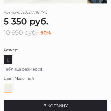
Артикул: J20J217716_YAS
5 350
руб.
10 690
руб.
- 50%
Размер:
L
Таблица размеров
Цвет: Молочный
В КОРЗИНУ