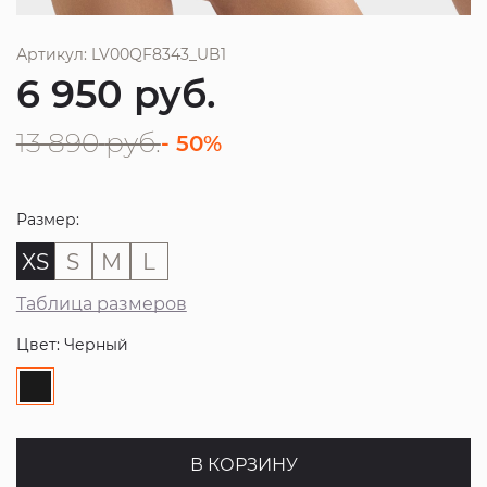
Артикул: LV00QF8343_UB1
6 950
руб.
13 890
руб.
- 50%
Размер:
XS
S
M
L
Таблица размеров
Цвет: Черный
В КОРЗИНУ