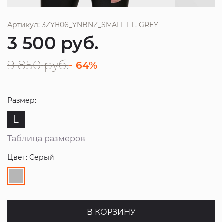
Артикул: 3ZYH06_YNBNZ_SMALL FL. GREY
3 500
руб.
9 850
руб.
- 64%
Размер:
L
Таблица размеров
Цвет: Серый
В КОРЗИНУ